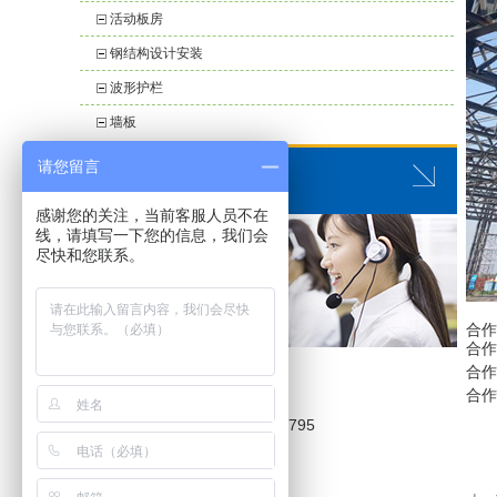
活动板房
钢结构设计安装
波形护栏
墙板
请您留言
联系我们
感谢您的关注，当前客服人员不在
线，请填写一下您的信息，我们会
尽快和您联系。
合作
合作
绵阳市高升钢结构有限公司
合作
联系人:
赵先生、
合作
手机:15281127683.13658121795
Q Q:1572027325
邮箱:1572027325@qq.com