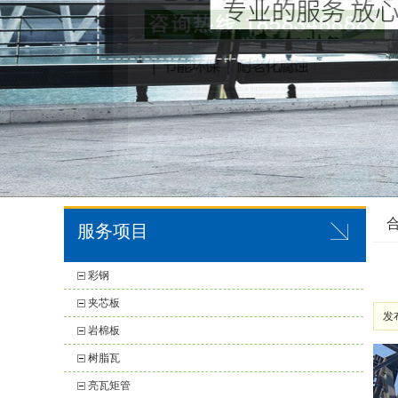
服务项目
彩钢
夹芯板
发布
岩棉板
树脂瓦
亮瓦矩管