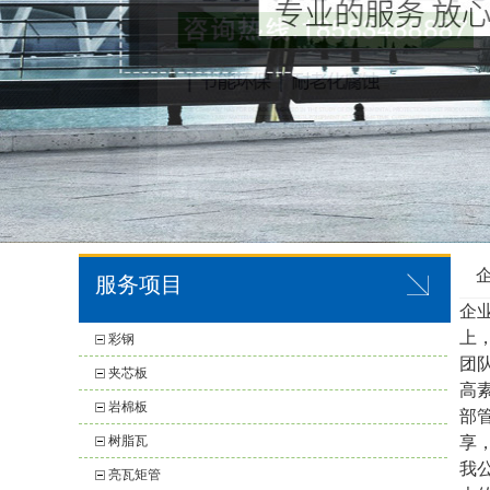
服务项目
企
上
彩钢
团
夹芯板
高
岩棉板
部
树脂瓦
享
我
亮瓦矩管