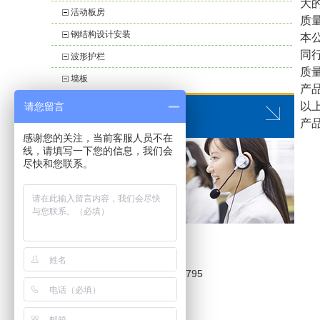
大
活动板房
质
钢结构设计安装
本
同
波形护栏
质
墙板
产
以
请您留言
联系我们
产品
感谢您的关注，当前客服人员不在
线，请填写一下您的信息，我们会
尽快和您联系。
绵阳市高升钢结构有限公司
联系人:
赵先生、
手机:15281127683.13658121795
Q Q:1572027325
邮箱:1572027325@qq.com