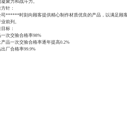
的凝聚力和战斗力。
量方针：
公司******时刻向顾客提供精心制作材质优良的产品，以满足
行业前列。
量目标：
品一次交验合格率98%
上产品一次交验合格率逐年提高0.2%
出厂合格率99.9%