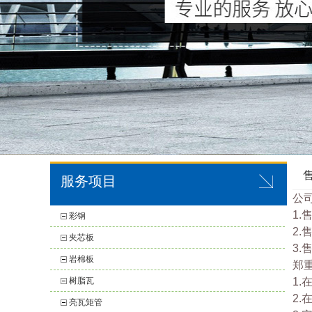
服务项目
公
1
彩钢
2
夹芯板
3
岩棉板
郑
树脂瓦
1
2
亮瓦矩管