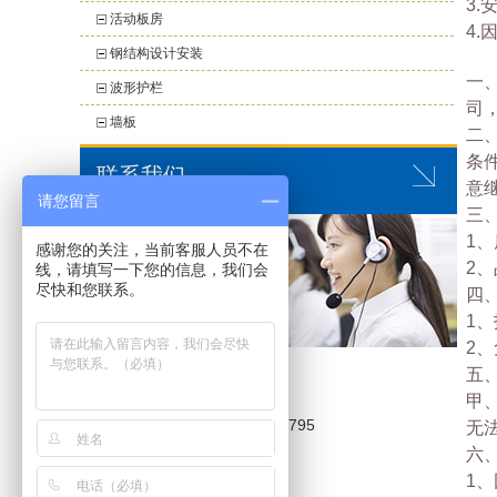
3
活动板房
4
钢结构设计安装
一
波形护栏
司
墙板
二、
条
联系我们
意
请您留言
三
1、
感谢您的关注，当前客服人员不在
2
线，请填写一下您的信息，我们会
尽快和您联系。
四
1
2
绵阳市高升钢结构有限公司
五
联系人:
赵先生、
甲
手机:15281127683.13658121795
无
六
Q Q:1572027325
1
邮箱:1572027325@qq.com