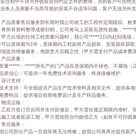
.安装过程中不得另外收取合同约定之外的费用，否则客户可拒绝
.因业务人员测量不当而导致的安装不合适等问题，客户无须另外支
、产品质量售后服务部长期对我公司竣工的工程作定期跟踪、检
，将所有资料整理成册归档，公司将马上采取实质性措施，*****
甲方出现的任何工程质量问题时，我公司******2日内赶到现场，
件可以质保期为1年，质保期内工程如有产品损坏、安装损坏获
继续提供维修服务，免除贵方后顾之忧（甲方需支付产品成本费
、产品质量：
质量******：******所生产的门产品在质保期内不掉色、不腐蚀
、品质信心：可提供一年免费技术咨询服务，终身保修维护。
、设计支持：
、技术支持：可全面提供产品生产技术资料及相关文件，提供各项
、免费样品：提供项目前期免费设计及生产样品服务。
、物流运输：
、乙双方签订完合同并支付款项后，甲方需在规定期限内准时、
法施工或者延误工期，甲方需按照合约赔偿乙方（如有不可控因素，包
、售后服务：
、因公司部分产品一旦损坏将无法维修，故我公司将再次提供新产